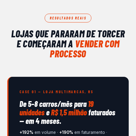
RESULTADOS REAIS
LOJAS QUE PARARAM DE TORCER
E COMEÇARAM A
VENDER COM
PROCESSO
CASE 01 — LOJA MULTIMARCAS, RS
De 5–8 carros/mês para
19
unidades
e
R$ 1,5 milhão
faturados
— em 4 meses.
+192%
em volume ·
+190%
em faturamento ·