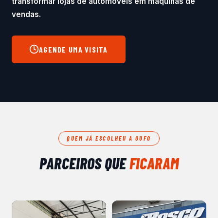
transformar lojas de automóveis em máquinas de
vendas.
AGENDE UMA VISITA
QUEM JÁ ESCOLHEU A GUFO
PARCEIROS QUE
FICARAM